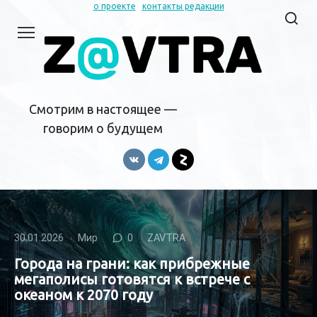
Перейти
о проекте
контакты редакции
к
контенту
Смотрим в настоящее —
говорим о будущем
30.01.2026
Мир
0
ZAVTRA
Города на грани: как прибрежные
мегаполисы готовятся к встрече с
океаном к 2070 году