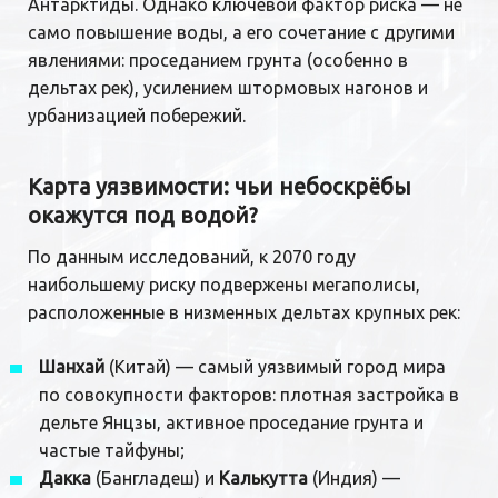
Антарктиды. Однако ключевой фактор риска — не
само повышение воды, а его сочетание с другими
явлениями: проседанием грунта (особенно в
дельтах рек), усилением штормовых нагонов и
урбанизацией побережий.
Карта уязвимости: чьи небоскрёбы
окажутся под водой?
По данным исследований, к 2070 году
наибольшему риску подвержены мегаполисы,
расположенные в низменных дельтах крупных рек:
Шанхай
(Китай) — самый уязвимый город мира
по совокупности факторов: плотная застройка в
дельте Янцзы, активное проседание грунта и
частые тайфуны;
Дакка
(Бангладеш) и
Калькутта
(Индия) —