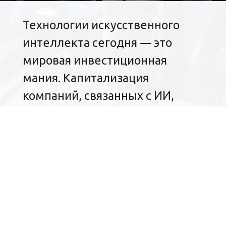
Технологии искусственного
интеллекта сегодня — это
мировая инвестиционная
мания. Капитализация
компаний, связанных с ИИ,
измеряется триллионами
долларов, а прогнозы его
влияния на экономику
поражают воображение. Но за
фасадом успеха уже видны
первые трещины: эксперты и
инвесторы начинают