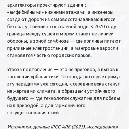
архитекторы проектируют здания с
«амфибийными» нижними этажами, а инженеры
создают дороги из самовосстанавливающегося
бетона, устойчивого к солёной воде. К 2070 году
граница между сушей и морем станет не линией
обороны, а зоной симбиоза — где приливы питают
приливные электростанции, а мангровые заросли
становятся частью городских парков.
Угроза подтопления — это не приговор, а вызов к
эволюции урбанистики. Те города, которые примут
эту парадигму уже сегодня, к середине века станут
не жертвами климата, а образцами устойчивого
будущего — где технологии служат не для победы
над природой, а для гармоничного
сосуществования с ней.
Источники: данные IPCC AR6 (2023), исследования