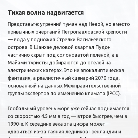
Тихая волна надвигается
Представьте: утренний туман над Невой, но вместо
привычных очертаний Петропавловской крепости
— вода у подножия Стрелки Васильевского
острова. В Шанхае деловой квартал Пудон
частично скрыт под солоноватой пеленой, а в
Майами туристы добираются до отелей на
электрических катерах. Это не апокалиптическая
фантазия, а реалистичный сценарий 2070 года,
основанный на данных Межправительственной
группы экспертов по изменению климата (IPCC).
Глобальный уровень моря уже сейчас поднимается
со скоростью 4.5 мм в год — втрое быстрее, чем в
1990-е. К середине века эта цифра может
удвоиться из-за таяния ледников Гренландии и