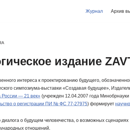
Журнал
Архив в
RA
гическое издание ZA
венного интереса к проектированию будущего, обозначенно
ского симпозиума-выставки «Создавая будущее», Издател
 России — 21 век»
(учрежден 12.04.2007 года Минобрнауки
льство о регистрации ПИ № ФС 77-27975
) формирует
научн
о диалога о будущем человечества, о возможных сценария
ждународных отношений.