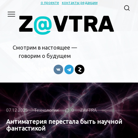
Перейти
о проекте
контакты редакции
к
контенту
Смотрим в настоящее —
говорим о будущем
07.12.2025
Технологии
0
ZAVTRA
Антиматерия перестала быть научной
фантастикой