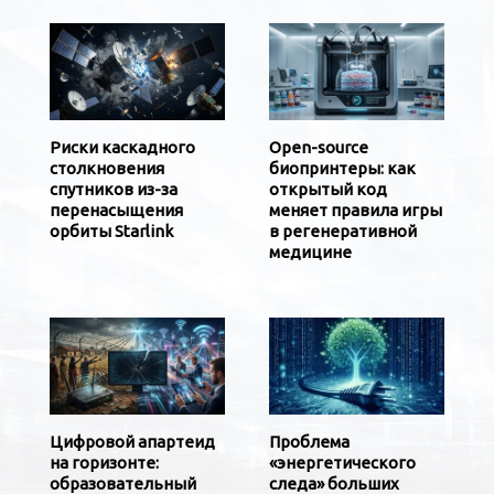
Риски каскадного
Open-source
столкновения
биопринтеры: как
спутников из-за
открытый код
перенасыщения
меняет правила игры
орбиты Starlink
в регенеративной
медицине
Цифровой апартеид
Проблема
на горизонте:
«энергетического
образовательный
следа» больших