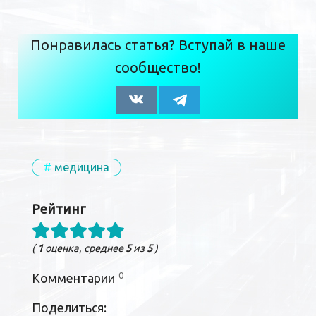
Понравилась статья? Вступай в наше
сообщество!
медицина
Рейтинг
(
1
оценка, среднее
5
из
5
)
0
Комментарии
Поделиться: