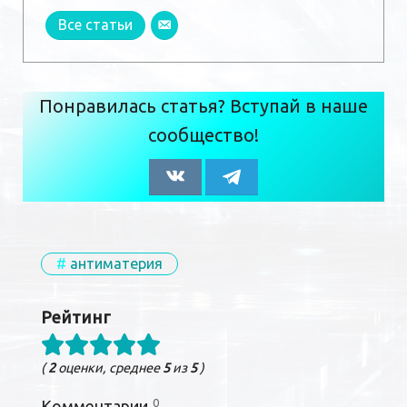
Все статьи
Понравилась статья? Вступай в наше
сообщество!
антиматерия
Рейтинг
(
2
оценки, среднее
5
из
5
)
0
Комментарии