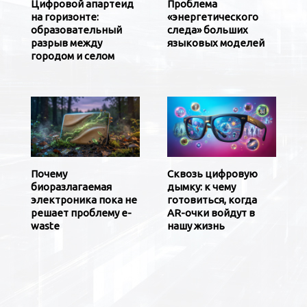
Цифровой апартеид
Проблема
на горизонте:
«энергетического
образовательный
следа» больших
разрыв между
языковых моделей
городом и селом
Почему
Сквозь цифровую
биоразлагаемая
дымку: к чему
электроника пока не
готовиться, когда
решает проблему e-
AR-очки войдут в
waste
нашу жизнь