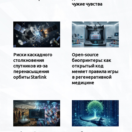
чужие чувства
Риски каскадного
Open-source
столкновения
биопринтеры: как
спутников из-за
открытый код
перенасыщения
меняет правила игры
орбиты Starlink
в регенеративной
медицине